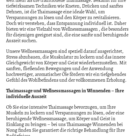
weit mehr als die traditionelle Thaimassage. Bekannt für ihre
tiefwirksamen Techniken wie Kneten, Drücken und sanftes
Dehnen, ist die Thaimassage eine ideale Wahl, um
Verspannungen zu lösen und den Körper zu revitalisieren.
Doch wir verstehen, dass Entspannung individuell ist. Daher
bieten wir eine Vielzahl von Wellnessmassagen , die besonders
für diejenigen geeignet sind, die eine sanfte und beruhigende
Auszeit suchen.
Unsere Wellnessmassagen sind speziell darauf ausgerichtet,
Stress abzubauen, die Muskulatur zu lockern und das innere
Gleichgewicht von Körper und Geist wiederherzustellen. Mit
sanften, fließenden Bewegungen und der Anwendung
hochwertiger, aromatischer Öle fördern wir ein tiefgehendes
Gefühl des Wohlbefindens und der vollkommenen Erholung.
Thaimassage und Wellnessmassagen in Winnenden – Ihre
individuelle Auszeit
Ob Sie eine intensive Thaimassage bevorzugen, um Ihre
Muskeln zu lockern und Verspannungen zu lösen, oder eine
beruhigende Wellnessmassage, um Körper und Geist in
Einklang zu bringen – bei uns Thaimassage Winnenden bei
Nong finden Sie garantiert die richtige Behandlung für Ihre